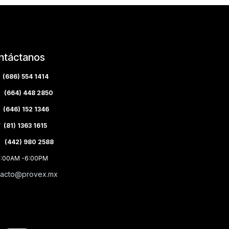
ntáctanos
(686) 554 1414
(664) 448 2850
(646) 152 1346
(81) 1363 1615
 (442) 980 2588
8:00AM -6:00PM
tacto@provex.mx