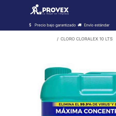
Ir al contenido
Inicio
Categorias
Precio bajo garantizado
Envío estándar
Productos
CLORO CLORALEX 10 LTS