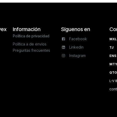
vex
Información
Síguenos en
Co
Política de privacidad
Facebook
MXL 
Política a de envíos
Linkedin
TJ 
Preguntas frecuentes
Instagram
ENS 
MTY 
QTO
L-V 
con