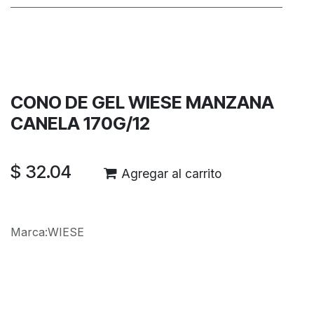
Términos y condiciones
Garantía de devolución de 30 días
Envío: 2-3 días laborales
CONO DE GEL WIESE MANZANA
CANELA 170G/12
$
32.04
Agregar al carrito
Marca
:
WIESE
Reseñas de los clientes