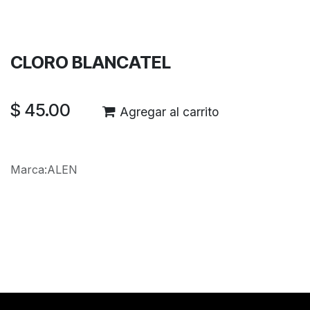
Garantía de devolución de 30 días
Envío: 2-3 días laborales
CLORO BLANCATEL
$
45.00
Agregar al carrito
Marca
:
ALEN
Reseñas de los clientes