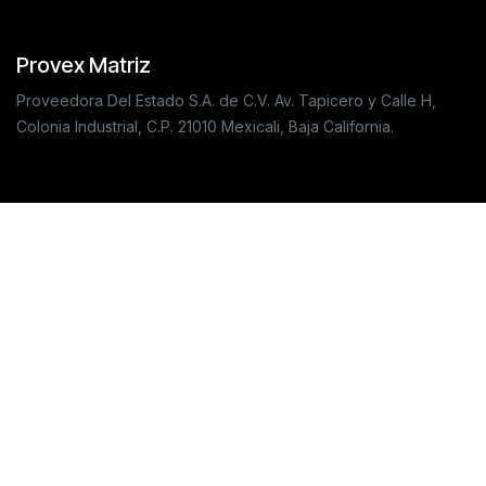
Provex Matriz
Proveedora Del Estado S.A. de C.V. Av. Tapicero y Calle H,
Colonia Industrial, C.P. 21010 Mexicali, Baja California.
Información
Política de privacidad
Política a de envíos
Preguntas frecuentes
Contáctanos