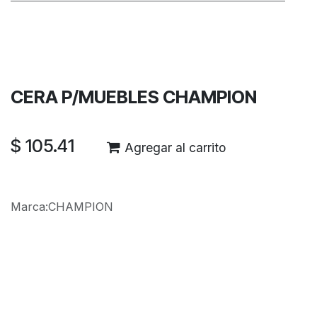
Términos y condiciones
Garantía de devolución de 30 días
Envío: 2-3 días laborales
CERA P/MUEBLES CHAMPION
$
105.41
Agregar al carrito
Marca
:
CHAMPION
Reseñas de los clientes