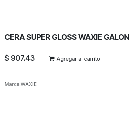
Términos y condiciones
Garantía de devolución de 30 días
Envío: 2-3 días laborales
CERA SUPER GLOSS WAXIE GALON
$
907.43
Agregar al carrito
Marca
:
WAXIE
Reseñas de los clientes