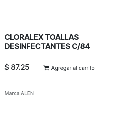
Términos y condiciones
Garantía de devolución de 30 días
Envío: 2-3 días laborales
CLORALEX TOALLAS
DESINFECTANTES C/84
$
87.25
Agregar al carrito
Marca
:
ALEN
Reseñas de los clientes