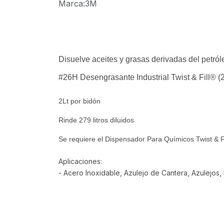
Marca
:
3M
Disuelve aceites y grasas derivadas del petró
#26H Desengrasante Industrial Twist & Fill® (2L
2Lt por bidón
Rinde 279 litros diluidos
Se requiere el Dispensador Para Químicos Twist & F
Aplicaciones:
- Acero Inoxidable, Azulejo de Cantera, Azulejos,
Reseñas de los clientes