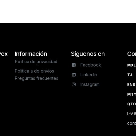
vex
Información
Síguenos en
Co
Política de privacidad
Facebook
MXL 
Política a de envíos
Linkedin
TJ 
Preguntas frecuentes
Instagram
ENS 
MTY 
QTO
L-V 
con