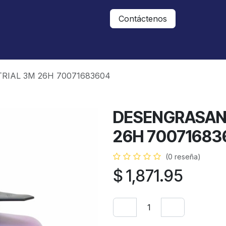
Nosotros
Contáctanos
Contáctenos
IAL 3M 26H 70071683604
DESENGRASANT
26H 70071683
(0 reseña)
$
1,871.95