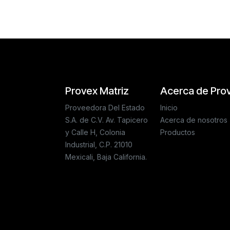
Provex Matriz
Acerca de Pro
Proveedora Del Estado
Inicio
S.A. de C.V. Av. Tapicero
Acerca de nosotros
y Calle H, Colonia
Productos
Industrial, C.P. 21010
Mexicali, Baja California.