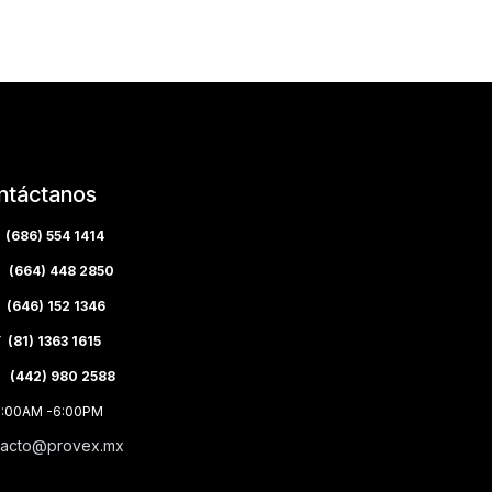
ntáctanos
(686) 554 1414
(664) 448 2850
(646) 152 1346
(81) 1363 1615
 (442) 980 2588
8:00AM -6:00PM
tacto@provex.mx