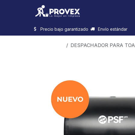
Ir al contenido
Inicio
Categorias
Precio bajo garantizado
Envío estándar
Productos
DESPACHADOR PARA TOAL