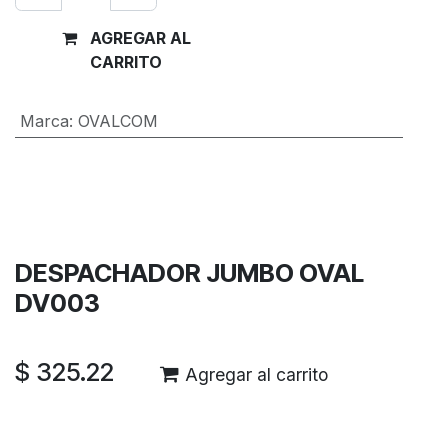
AGREGAR AL
Comprar
CARRITO
ahora
Marca
:
OVALCOM
Términos y condiciones
Garantía de devolución de 30 días
Envío: 2-3 días laborales
DESPACHADOR JUMBO OVAL
DV003
$
325.22
Agregar al carrito