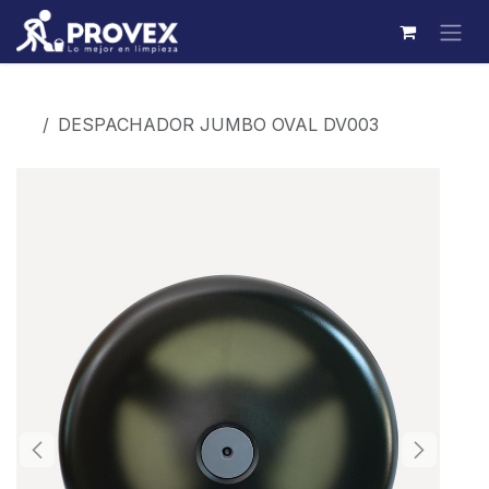
Ir al contenido
Productos
DESPACHADOR JUMBO OVAL DV003