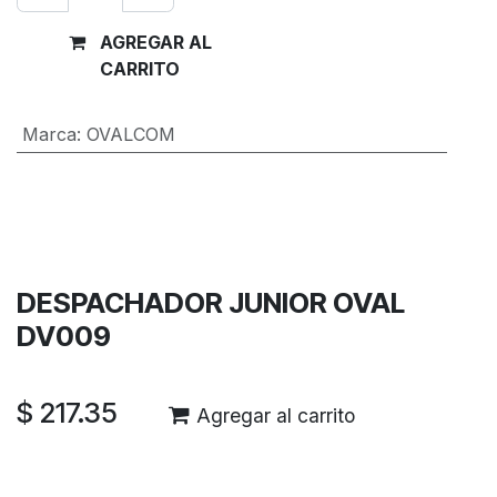
AGREGAR AL
Comprar
CARRITO
ahora
Marca
:
OVALCOM
Términos y condiciones
Garantía de devolución de 30 días
Envío: 2-3 días laborales
DESPACHADOR JUNIOR OVAL
DV009
$
217.35
Agregar al carrito