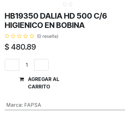
HB19350 DALIA HD 500 C/6
HIGIENICO EN BOBINA
(0 reseña)
$
480.89
AGREGAR AL
Comprar
CARRITO
ahora
Marca
:
FAPSA
Términos y condiciones
Garantía de devolución de 30 días
Envío: 2-3 días laborales