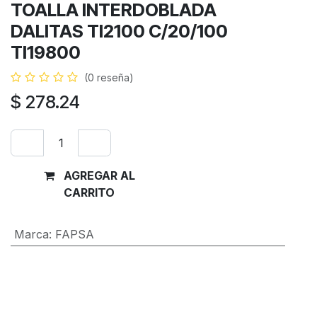
TOALLA INTERDOBLADA
DALITAS TI2100 C/20/100
TI19800
(0 reseña)
$
278.24
AGREGAR AL
Comprar
CARRITO
ahora
Marca
:
FAPSA
Términos y condiciones
Garantía de devolución de 30 días
Envío: 2-3 días laborales