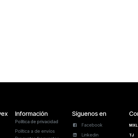
vex
Información
Síguenos en
Co
Política de privacidad
Facebook
MXL 
Política a de envíos
Linkedin
TJ 