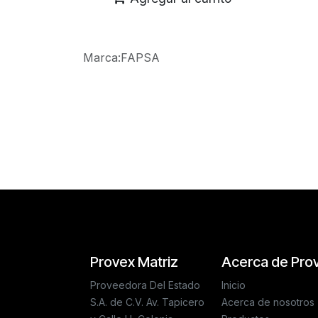
Marca
:
FAPSA
Reseñas de los clientes
Provex Matriz
Acerca de Pro
Proveedora Del Estado
Inicio
S.A. de C.V. Av. Tapicero
Acerca de nosotros