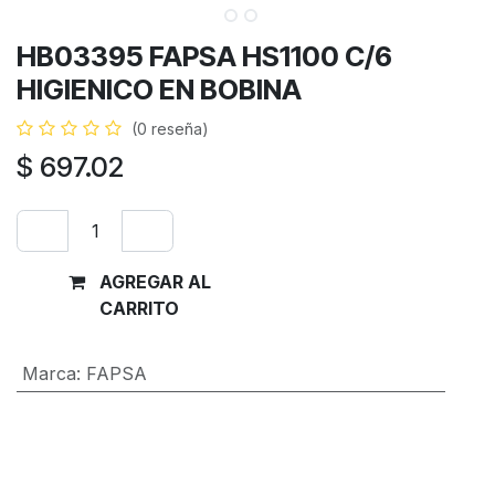
HB03395 FAPSA HS1100 C/6
HIGIENICO EN BOBINA
(0 reseña)
$
697.02
AGREGAR AL
Comprar
CARRITO
ahora
Marca
:
FAPSA
Términos y condiciones
Garantía de devolución de 30 días
Envío: 2-3 días laborales