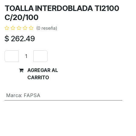
TOALLA INTERDOBLADA TI2100
C/20/100
(0 reseña)
$
262.49
AGREGAR AL
Comprar
CARRITO
ahora
Marca
:
FAPSA
Términos y condiciones
Garantía de devolución de 30 días
Envío: 2-3 días laborales