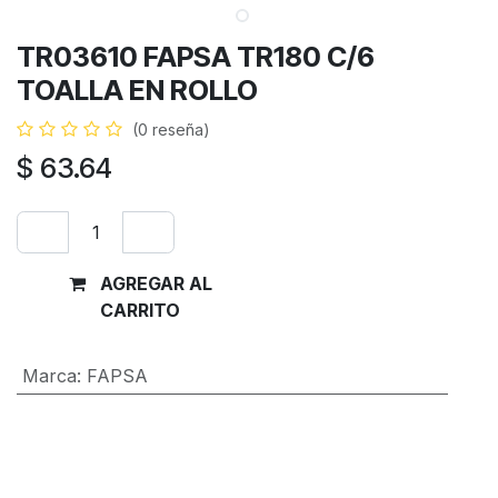
TR03610 FAPSA TR180 C/6
TOALLA EN ROLLO
(0 reseña)
$
63.64
AGREGAR AL
Comprar
CARRITO
ahora
Marca
:
FAPSA
Términos y condiciones
Garantía de devolución de 30 días
Envío: 2-3 días laborales