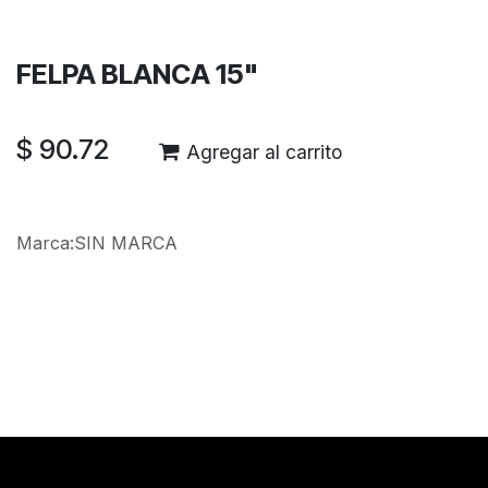
Garantía de devolución de 30 días
Envío: 2-3 días laborales
FELPA BLANCA 15"
$
90.72
Agregar al carrito
Marca
:
SIN MARCA
Reseñas de los clientes