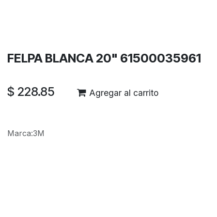
Términos y condiciones
Garantía de devolución de 30 días
Envío: 2-3 días laborales
FELPA BLANCA 20" 61500035961
$
228.85
Agregar al carrito
Marca
:
3M
Reseñas de los clientes