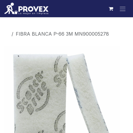
Ir al contenido
Productos
FIBRA BLANCA P-66 3M MN900005278