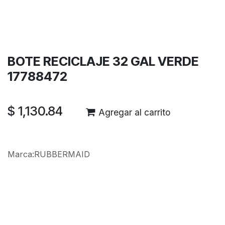
Términos y condiciones
Garantía de devolución de 30 días
Envío: 2-3 días laborales
BOTE RECICLAJE 32 GAL VERDE
17788472
$
1,130.84
Agregar al carrito
Marca
:
RUBBERMAID
Reseñas de los clientes