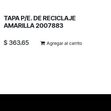
Garantía de devolución de 30 días
Envío: 2-3 días laborales
TAPA P/E. DE RECICLAJE
AMARILLA 2007883
$
363.65
Agregar al carrito
Reseñas de los clientes