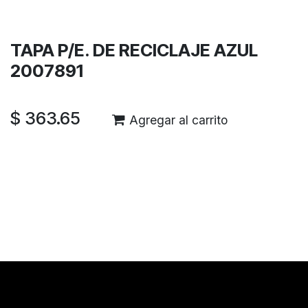
Garantía de devolución de 30 días
Envío: 2-3 días laborales
TAPA P/E. DE RECICLAJE AZUL
2007891
$
363.65
Agregar al carrito
Reseñas de los clientes