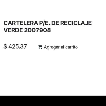
Términos y condiciones
Garantía de devolución de 30 días
Envío: 2-3 días laborales
CARTELERA P/E. DE RECICLAJE
VERDE 2007908
$
425.37
Agregar al carrito
Reseñas de los clientes