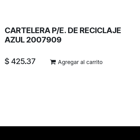
Términos y condiciones
Garantía de devolución de 30 días
Envío: 2-3 días laborales
CARTELERA P/E. DE RECICLAJE
AZUL 2007909
$
425.37
Agregar al carrito
Reseñas de los clientes