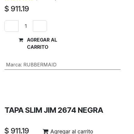
$
911.19
AGREGAR AL
Comprar
CARRITO
ahora
Marca
:
RUBBERMAID
Términos y condiciones
Garantía de devolución de 30 días
Envío: 2-3 días laborales
TAPA SLIM JIM 2674 NEGRA
$
911.19
Agregar al carrito