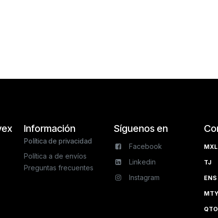
vex
Información
Síguenos en
Co
Política de privacidad
Facebook
MXL 
Política a de envíos
Linkedin
TJ 
Preguntas frecuentes
Instagram
ENS 
MTY 
QTO