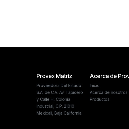
Reseñas de los clientes
Provex Matriz
Acerca de Pro
Proveedora Del Estado
Inicio
S.A. de C.V. Av. Tapicero
Acerca de nosotros
y Calle H, Colonia
Productos
Industrial, C.P. 21010
Mexicali, Baja California.