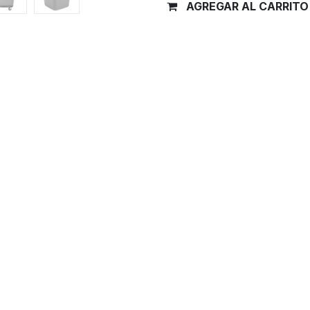
AGREGAR AL CARRITO
Términos y condiciones
Garantía de devolución de 30 día
Envío: 2-3 días laborales