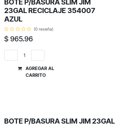
BOTE P/BASURA SLIM JIM
23GAL RECICLAJE 354007
AZUL
(0 reseña)
$
965.96
AGREGAR AL
Comprar
CARRITO
ahora
Términos y condiciones
Garantía de devolución de 30 días
Envío: 2-3 días laborales
BOTE P/BASURA SLIM JIM 23GAL