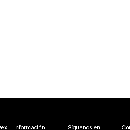
vex
Información
Síguenos en
Co