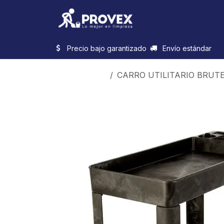
Ir al contenido
Inicio
Categorias
Precio bajo garantizado
Envío estándar
Productos
CARRO UTILITARIO BRUT