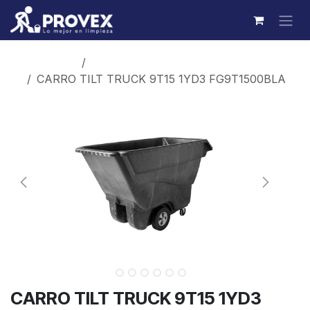
Ir al contenido
Productos
Manejo de materiales
CARRO TILT TRUCK 9T15 1YD3 FG9T1500BLA
CARRO TILT TRUCK 9T15 1YD3