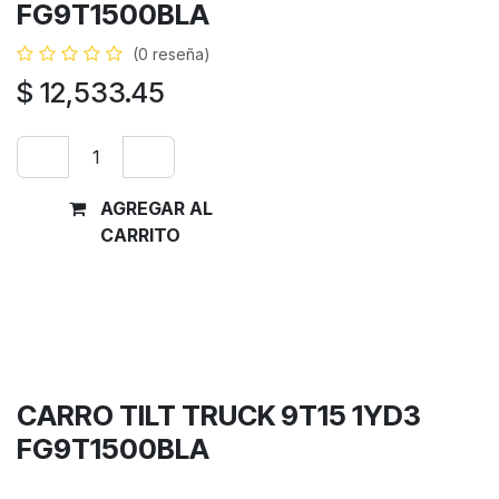
FG9T1500BLA
(0 reseña)
$
12,533.45
AGREGAR AL
Comprar
CARRITO
ahora
Términos y condiciones
Garantía de devolución de 30 días
Envío: 2-3 días laborales
CARRO TILT TRUCK 9T15 1YD3
FG9T1500BLA