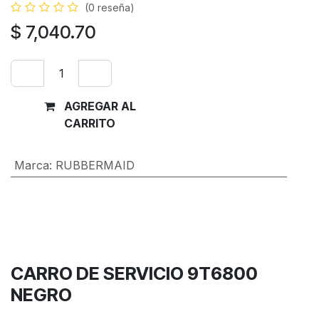
(0 reseña)
$
7,040.70
AGREGAR AL
Comprar
CARRITO
ahora
Marca
:
RUBBERMAID
Términos y condiciones
Garantía de devolución de 30 días
Envío: 2-3 días laborales
CARRO DE SERVICIO 9T6800
NEGRO