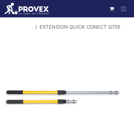
Ir al contenido
Productos
EXTENSION QUICK CONECT Q755