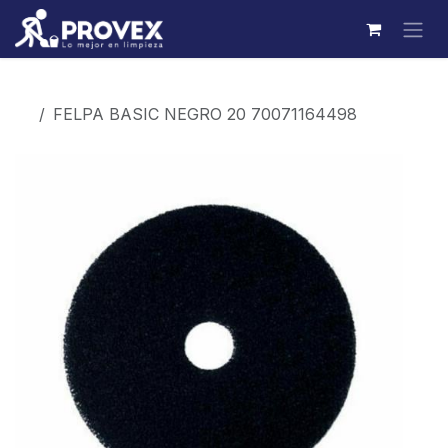
Ir al contenido
Productos
FELPA BASIC NEGRO 20 70071164498