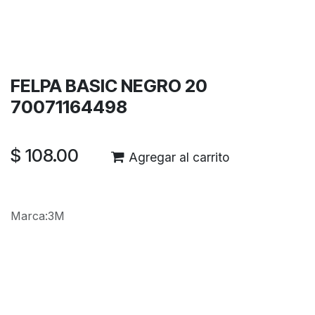
Términos y condiciones
Garantía de devolución de 30 días
Envío: 2-3 días laborales
FELPA BASIC NEGRO 20
70071164498
$
108.00
Agregar al carrito
Marca
:
3M
Reseñas de los clientes