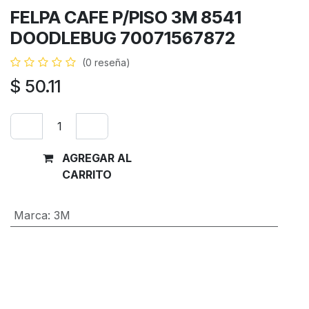
FELPA CAFE P/PISO 3M 8541
DOODLEBUG 70071567872
(0 reseña)
$
50.11
AGREGAR AL
Comprar
CARRITO
ahora
Marca
:
3M
Términos y condiciones
Garantía de devolución de 30 días
Envío: 2-3 días laborales