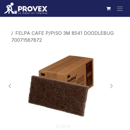
Ir al contenido
Productos
FELPA CAFE P/PISO 3M 8541 DOODLEBUG
70071567872