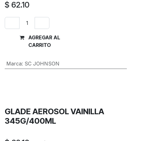
$
62.10
AGREGAR AL
Comprar
CARRITO
ahora
Marca
:
SC JOHNSON
Términos y condiciones
Garantía de devolución de 30 días
Envío: 2-3 días laborales
GLADE AEROSOL VAINILLA
345G/400ML