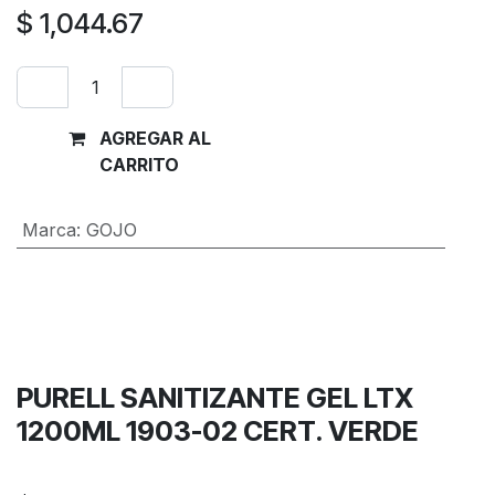
$
1,044.67
AGREGAR AL
Comprar
CARRITO
ahora
Marca
:
GOJO
Términos y condiciones
Garantía de devolución de 30 días
Envío: 2-3 días laborales
PURELL SANITIZANTE GEL LTX
1200ML 1903-02 CERT. VERDE