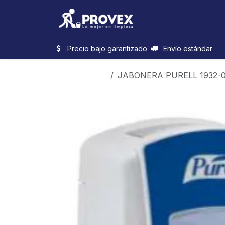
Ir al contenido
Inicio
Categorias
Precio bajo garantizado
Envío estándar
Productos
JABONERA PURELL 1932-