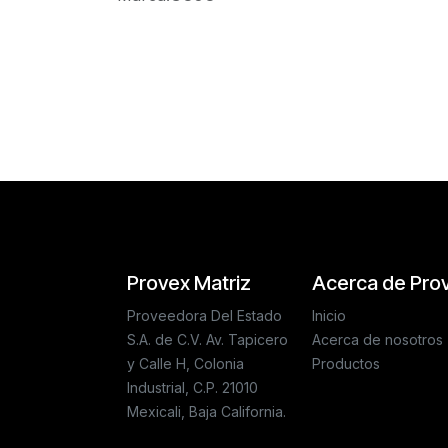
Reseñas de los clientes
Provex Matriz
Acerca de Pro
Proveedora Del Estado
Inicio
S.A. de C.V. Av. Tapicero
Acerca de nosotros
y Calle H, Colonia
Productos
Industrial, C.P. 21010
Mexicali, Baja California.