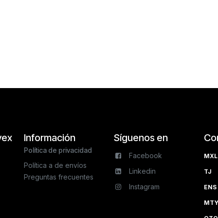
vex
Información
Síguenos en
Co
Política de privacidad
Facebook
MXL 
Política a de envíos
Linkedin
TJ 
Preguntas frecuentes
Instagram
ENS 
MTY 