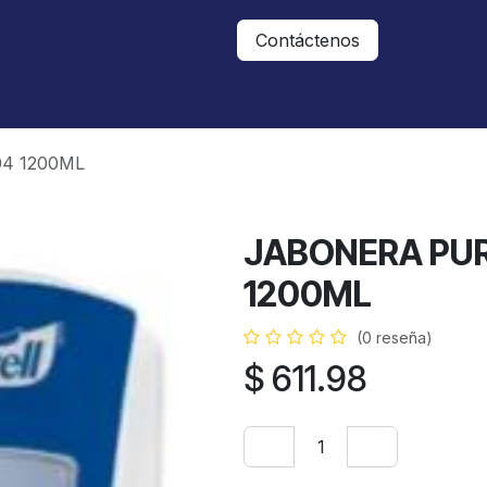
Nosotros
Contáctanos
Contáctenos
04 1200ML
JABONERA PUR
1200ML
(0 reseña)
$
611.98