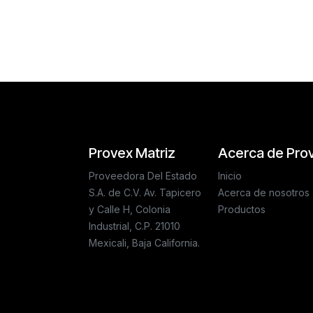
Reseñas de los clientes
Provex Matriz
Acerca de Pro
Proveedora Del Estado
Inicio
S.A. de C.V. Av. Tapicero
Acerca de nosotros
y Calle H, Colonia
Productos
Industrial, C.P. 21010
Mexicali, Baja California.