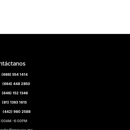
ntáctanos
(686) 554 1414
(664) 448 2850
(646) 152 1346
(81) 1363 1615
 (442) 980 2588
8:00AM -6:00PM
tacto@provex.mx