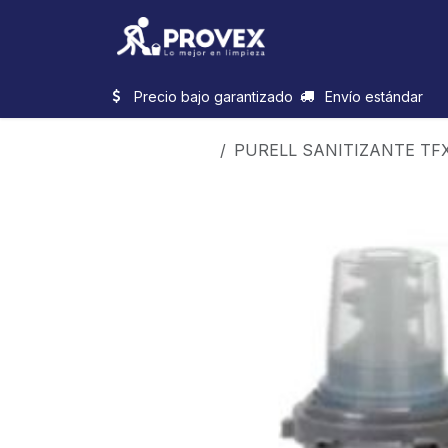
Ir al contenido
Inicio
Categorias
Precio bajo garantizado
Envío estándar
Productos
PURELL SANITIZANTE TFX