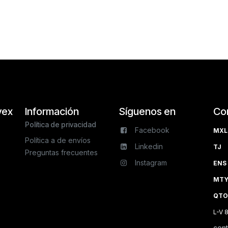
vex
Información
Síguenos en
Co
Política de privacidad
Facebook
MXL 
Política a de envíos
Linkedin
TJ 
Preguntas frecuentes
Instagram
ENS 
MTY 
QTO
L-V 
con