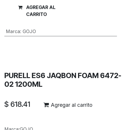
AGREGAR AL
Comprar
CARRITO
ahora
Marca
:
GOJO
Términos y condiciones
Garantía de devolución de 30 días
Envío: 2-3 días laborales
PURELL ES6 JAQBON FOAM 6472-
02 1200ML
$
618.41
Agregar al carrito
Marca
:
GOJO