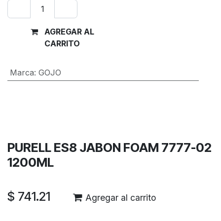
AGREGAR AL
Comprar
CARRITO
ahora
Marca
:
GOJO
Términos y condiciones
Garantía de devolución de 30 días
Envío: 2-3 días laborales
PURELL ES8 JABON FOAM 7777-02
1200ML
$
741.21
Agregar al carrito