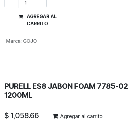
AGREGAR AL
Comprar
CARRITO
ahora
Marca
:
GOJO
Términos y condiciones
Garantía de devolución de 30 días
Envío: 2-3 días laborales
PURELL ES8 JABON FOAM 7785-02
1200ML
$
1,058.66
Agregar al carrito