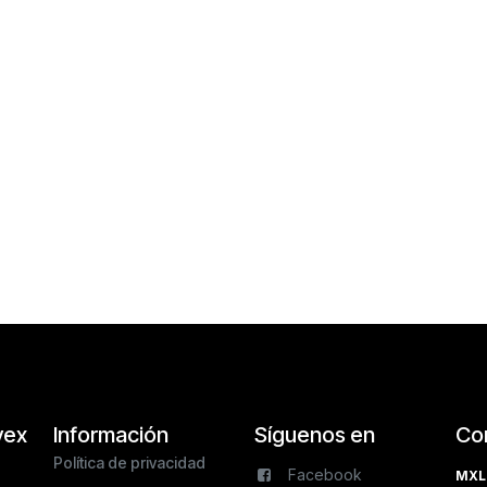
vex
Información
Síguenos en
Co
Política de privacidad
Facebook
MXL 