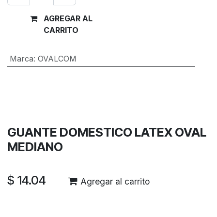
AGREGAR AL
Comprar
CARRITO
ahora
Marca
:
OVALCOM
Términos y condiciones
Garantía de devolución de 30 días
Envío: 2-3 días laborales
GUANTE DOMESTICO LATEX OVAL
MEDIANO
$
14.04
Agregar al carrito