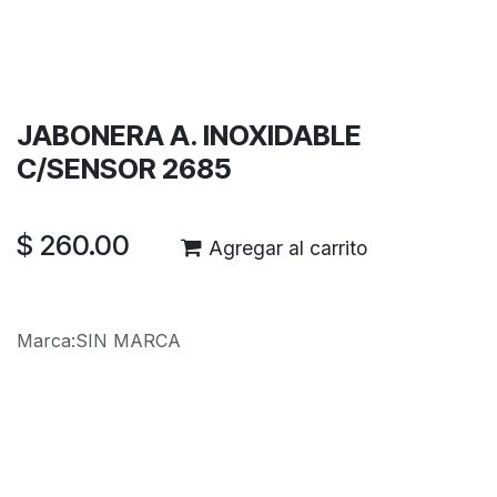
Términos y condiciones
Garantía de devolución de 30 días
Envío: 2-3 días laborales
JABONERA A. INOXIDABLE
C/SENSOR 2685
$
260.00
Agregar al carrito
Marca
:
SIN MARCA
Reseñas de los clientes