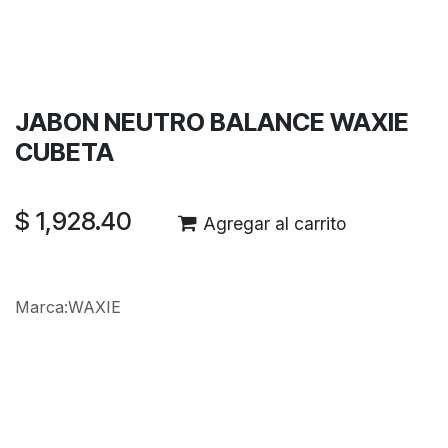
Términos y condiciones
Garantía de devolución de 30 días
Envío: 2-3 días laborales
JABON NEUTRO BALANCE WAXIE
CUBETA
$
1,928.40
Agregar al carrito
Marca
:
WAXIE
Reseñas de los clientes