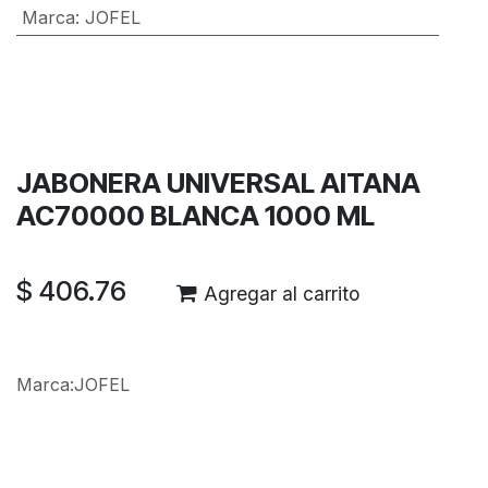
Marca
:
JOFEL
Términos y condiciones
Garantía de devolución de 30 días
Envío: 2-3 días laborales
JABONERA UNIVERSAL AITANA
AC70000 BLANCA 1000 ML
$
406.76
Agregar al carrito
Marca
:
JOFEL