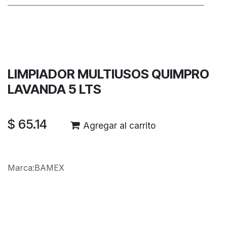
Términos y condiciones
Garantía de devolución de 30 días
Envío: 2-3 días laborales
LIMPIADOR MULTIUSOS QUIMPRO
LAVANDA 5 LTS
$
65.14
Agregar al carrito
Marca
:
BAMEX
Reseñas de los clientes