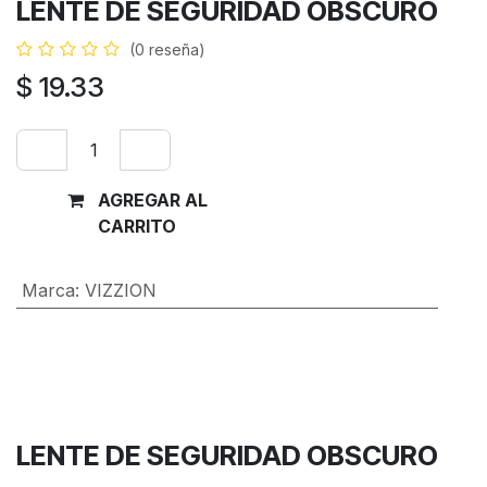
LENTE DE SEGURIDAD OBSCURO
(0 reseña)
$
19.33
AGREGAR AL
Comprar
CARRITO
ahora
Marca
:
VIZZION
Términos y condiciones
Garantía de devolución de 30 días
Envío: 2-3 días laborales
LENTE DE SEGURIDAD OBSCURO