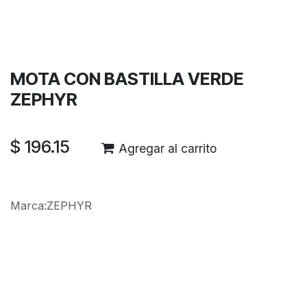
Términos y condiciones
Garantía de devolución de 30 días
Envío: 2-3 días laborales
MOTA CON BASTILLA VERDE
ZEPHYR
$
196.15
Agregar al carrito
Marca
:
ZEPHYR
Reseñas de los clientes