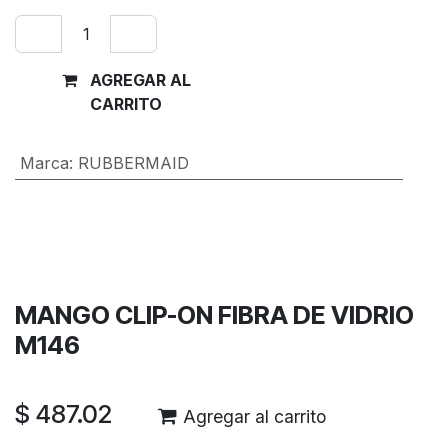
AGREGAR AL
Comprar
CARRITO
ahora
Marca
:
RUBBERMAID
Términos y condiciones
Garantía de devolución de 30 días
Envío: 2-3 días laborales
MANGO CLIP-ON FIBRA DE VIDRIO
M146
$
487.02
Agregar al carrito