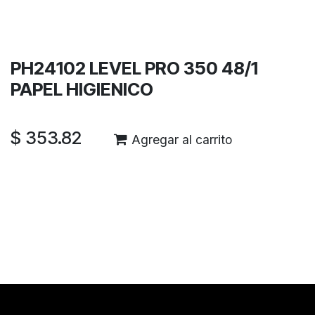
Términos y condiciones
Garantía de devolución de 30 días
Envío: 2-3 días laborales
PH24102 LEVEL PRO 350 48/1
PAPEL HIGIENICO
$
353.82
Agregar al carrito
Reseñas de los clientes